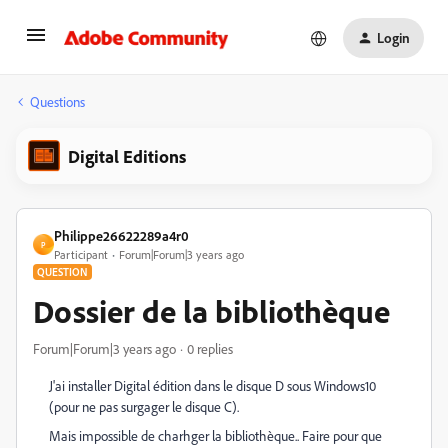
Login
Questions
Digital Editions
Philippe26622289a4r0
P
Participant
Forum|Forum|3 years ago
QUESTION
Dossier de la bibliothèque
Forum|Forum|3 years ago
0 replies
J'ai installer Digital édition dans le disque D sous Windows10
(pour ne pas surgager le disque C).
Mais impossible de charhger la bibliothèque.. Faire pour que