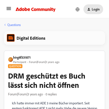
Login
Questions
Digital Editions
birgitf331871
Participant
Forum|Forum|3 years ago
QUESTION
DRM geschützt es Buch
lässt sich nicht öffnen
Forum|Forum|3 years ago
0 replies
Ich hatte immer mit ADE 3 meine Bücher importiert. Seit
gestern funktioniert ADE 3 nicht mehr. Habe die neuere Version