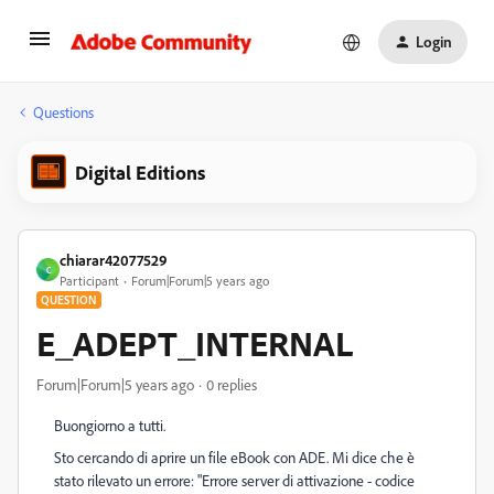
Login
Questions
Digital Editions
chiarar42077529
C
Participant
Forum|Forum|5 years ago
QUESTION
E_ADEPT_INTERNAL
Forum|Forum|5 years ago
0 replies
Buongiorno a tutti.
Sto cercando di aprire un file eBook con ADE. Mi dice che è
stato rilevato un errore: "Errore server di attivazione - codice