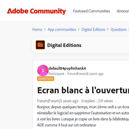
Featured Communities
Announ
Home
App communities
Digital Editions
Questions
Digital Editions
defaultt4pvpfmhxnk4
D
Participant
Forum|Forum|5 years ago
QUESTION
Ecran blanc à l'ouvertu
Forum|Forum|5 years ago
0 replies
231 views
Bonjour, depuis quelques temps, mon 2ème ordi a un écran bl
réinstaller le logiciel en supprimer l'autorisation et en a
à voir les livres. Lorsque je copie un livre dans la bibiliotèq
ADE comme il faut sur cet ordinateur.