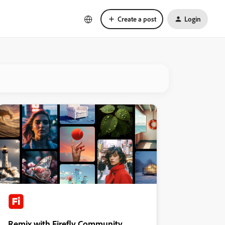
Create a post
Login
Remix with Firefly Community