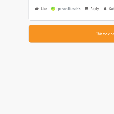
Like
1 person likes this
Reply
Sub
D
This topic ha