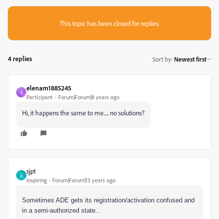
This topic has been closed for replies.
4 replies
Sort by
:
Newest first
elenam1885245
E
Participant
Forum|Forum|8 years ago
Hi, it happens the same to me..... no solutions?
sjpt
S
Inspiring
Forum|Forum|13 years ago
Sometimes ADE gets its registration/activation confused and
in a semi-authorized state..