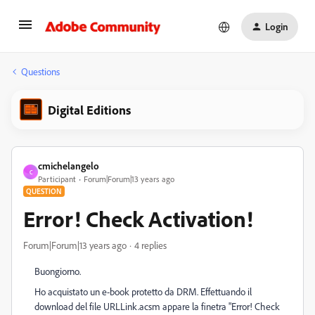
Login
Questions
Digital Editions
cmichelangelo
C
Participant
Forum|Forum|13 years ago
QUESTION
Error! Check Activation!
Forum|Forum|13 years ago
4 replies
Buongiorno.
Ho acquistato un e-book protetto da DRM. Effettuando il
download del file URLLink.acsm appare la finetra "Error! Check