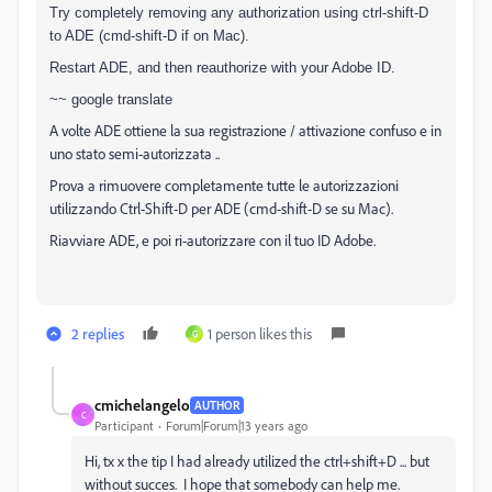
Try completely removing any authorization using ctrl-shift-D
to ADE (cmd-shift-D if on Mac).
Restart ADE, and then reauthorize with your Adobe ID.
~~ google translate
A volte ADE ottiene la sua registrazione / attivazione confuso e in
uno stato semi-autorizzata ..
Prova a rimuovere completamente tutte le autorizzazioni
utilizzando Ctrl-Shift-D per ADE (cmd-shift-D se su Mac).
Riavviare ADE, e poi ri-autorizzare con il tuo ID Adobe.
2 replies
1 person likes this
G
cmichelangelo
AUTHOR
C
Participant
Forum|Forum|13 years ago
Hi, tx x the tip I had already utilized the ctrl+shift+D ... but
without succes. I hope that somebody can help me.