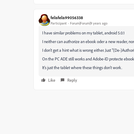
felisfelis99056338
Participant
Forum|Forum|9 years ago
I have similar problems on my tablet, android 5.0.1
I neither can authorize an ebook oder a new reader, nor
I don't get a hint what is wrong either. Just "(De-)Authoriz
On the PC ADE still works and Adobe-ID protecte ebook
It's just the tablet where these things don't work.
Like
Reply