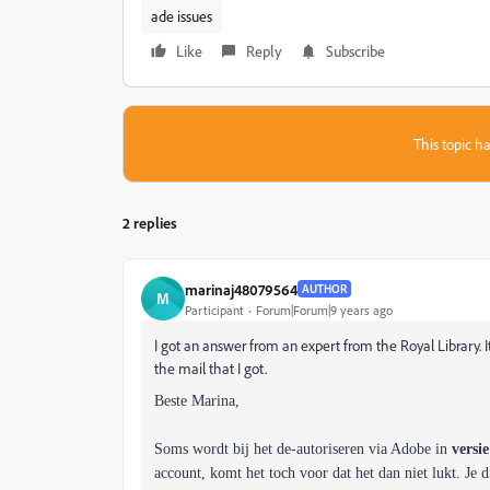
ade issues
Like
Reply
Subscribe
This topic ha
2 replies
marinaj48079564
AUTHOR
M
Participant
Forum|Forum|9 years ago
I got an answer from an expert from the Royal Library. It
the mail that I got.
Beste Marina,
Soms wordt bij het de-autoriseren via Adobe in
versie
account, komt het toch voor dat het dan niet lukt. Je 