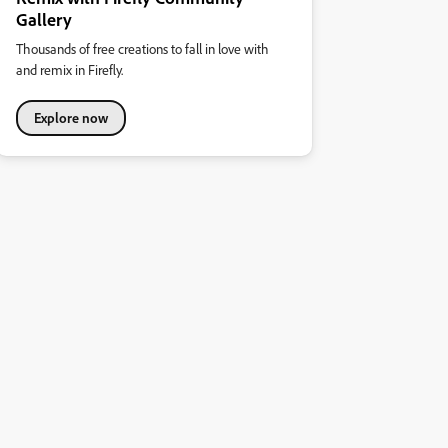
Gallery
Thousands of free creations to fall in love with
and remix in Firefly.
Explore now