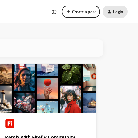
Create a post
Login
Remix with Firefly Community