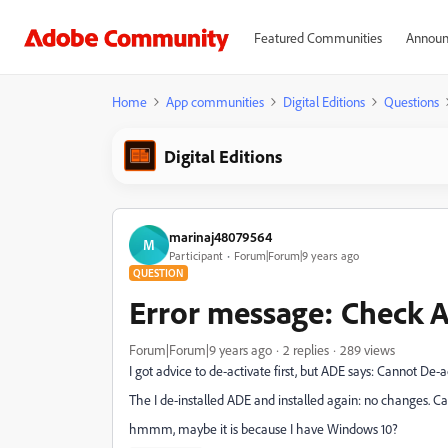
Featured Communities
Announ
Home
App communities
Digital Editions
Questions
Digital Editions
marinaj48079564
M
Participant
Forum|Forum|9 years ago
QUESTION
Error message: Check A
Forum|Forum|9 years ago
2 replies
289 views
I got advice to de-activate first, but ADE says: Cannot De-ac
The I de-installed ADE and installed again: no changes. 
hmmm, maybe it is because I have Windows 10?