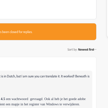
s been closed for replies.
Sort by
:
Newest first
 is in Dutch, but I am sure you can translate it. It worked! Beneath is
 4.5
een wachtwoord gevraagd. Ook al heb je het goede adobe
dient een mapje in het register van Windows te verwijderen.