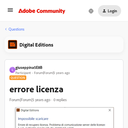
Login
Questions
Digital Editions
giuseppina5E8B
G
Participant
Forum|Forum|5 years ago
QUESTION
errore licenza
Forum|Forum|5 years ago
0 replies