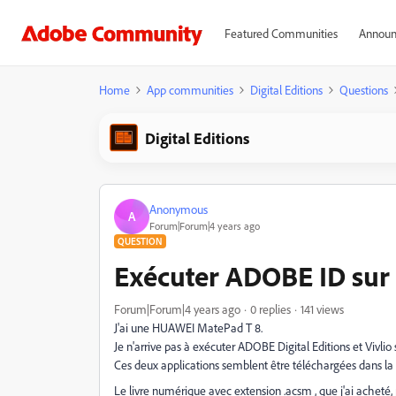
Featured Communities
Announ
Home
App communities
Digital Editions
Questions
Digital Editions
Anonymous
A
Forum|Forum|4 years ago
QUESTION
Exécuter ADOBE ID su
Forum|Forum|4 years ago
0 replies
141 views
J'ai une HUAWEI MatePad T 8.
Je n'arrive pas à exécuter ADOBE Digital Editions et Vivlio 
Ces deux applications semblent être téléchargées dans la t
Le livre numérique avec extension .acsm , que j'ai acheté,