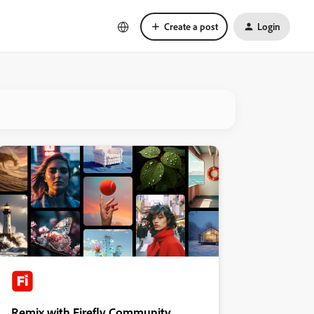
Create a post
Login
Remix with Firefly Community