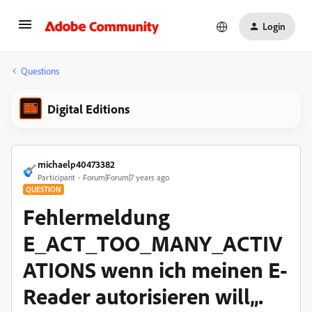
Login
Questions
Digital Editions
michaelp40473382
Participant
Forum|Forum|7 years ago
QUESTION
Fehlermeldung
E_ACT_TOO_MANY_ACTIV
ATIONS wenn ich meinen E-
Reader autorisieren will„.