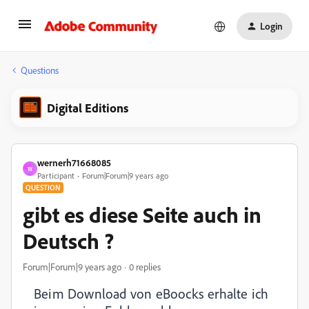
Login
Questions
Digital Editions
wernerh71668085
W
Participant
Forum|Forum|9 years ago
QUESTION
gibt es diese Seite auch in
Deutsch ?
Forum|Forum|9 years ago
0 replies
Beim Download von eBoocks erhalte ich