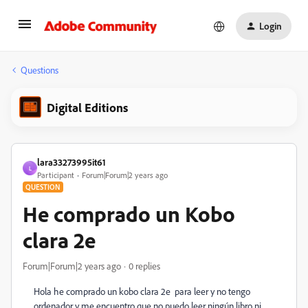
Login
Questions
Digital Editions
lara33273995it61
L
Participant
Forum|Forum|2 years ago
QUESTION
He comprado un Kobo
clara 2e
Forum|Forum|2 years ago
0 replies
Hola he comprado un kobo clara 2e para leer y no tengo
ordenador y me encuentro que no puedo leer ningún libro ni