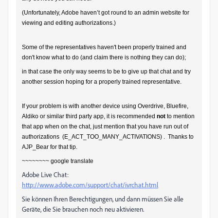
(Unfortunately, Adobe haven’t got round to an admin website for
viewing and editing authorizations.)
Some of the representatives haven't been properly trained and
don't know what to do (and claim there is nothing they can do);
in that case the only way seems to be to give up that chat and try
another session hoping for a properly trained representative.
If your problem is with another device using Overdrive, Bluefire,
Aldiko or similar third party app, it is recommended
not
to mention
that app when on the chat, just mention that you have run out of
authorizations (E_ACT_TOO_MANY_ACTIVATIONS) . Thanks to
AJP_Bear for that tip.
~~~~~~~~ google translate
Adobe Live Chat:
http://www.adobe.com/support/chat/ivrchat.html
Sie können Ihren Berechtigungen, und dann müssen Sie alle
Geräte, die Sie brauchen noch neu aktivieren.