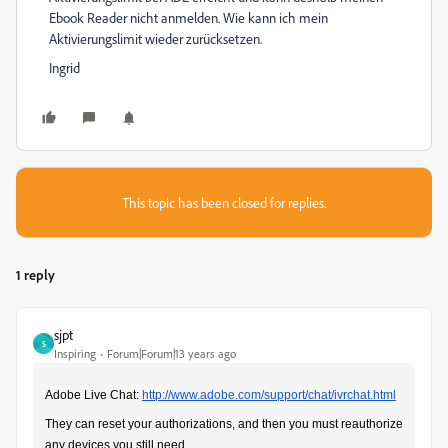
Ebook Reader nicht anmelden. Wie kann ich mein
Aktivierungslimit wieder zurücksetzen.
Ingrid
This topic has been closed for replies.
1 reply
sjpt
S
Inspiring
Forum|Forum|13 years ago
Adobe Live Chat:
http://www.adobe.com/support/chat/ivrchat.html
They can reset your authorizations, and then you must reauthorize
any devices you still need.