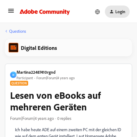
Login
Questions
Digital Editions
Martina22487410rgnd
M
Participant
Forum|Forum|4 years ago
QUESTION
Lesen von eBooks auf
mehreren Geräten
Forum|Forum|4 years ago
0 replies
Ich habe heute ADE auf einem zweiten PC mit der gleichen ID
wie auf dem ersten Gerät installiert. Laut Homepage Adobe