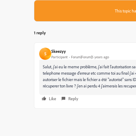
This topic ha
1 reply
Skeezyy
S
Participant
Forum|Forum|5 years ago
Salut, j'ai eu le meme problème, j'ai fait l'autorisation 
telephone message d'erreur etc comme toi au final j'a
autoriser le fichier mais le fichier a été "autorisé" sans I
récuperer ton livre ? j'en ai perdu 4 j'aimerais les recupe
Like
Reply