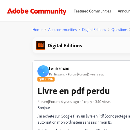
Featured Communities
Announ
Home
App communities
Digital Editions
Questions
Digital Editions
Louis30400
L
Participant
Forum|Forum|6 years ago
QUESTION
Livre en pdf perdu
Forum|Forum|6 years ago
1 reply
340 views
Bonjour
J'ai acheté sur Google Play un livre en Pdf (donc protégé 
autorisation mon ordinateur sans saisir mon ID.