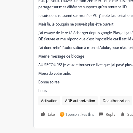
Puis j'ai voulu l'ouvrir sur mon 2ème PC, et je me suis ape
partager sur mes différents supports qu'en rentrant l'ID.
Je suis donc retourné sur mon 1er PC, j'ai oté l'autorisati
Mais là, le bouquin ne pouvait plus être ouvert.
J'ai essayé de le re-télécharger depuis google Play, et ça 
DE s'ouvre et me répond que c'est impossible car il est lié
J'ai donc retiré l'autorisation à mon id Adobe, pour réautor
Même message de blocage
AU SECOURS! je veux retrouver ce livre que j'ai payé plus 
Merci de votre aide.
Bonne soirée
Louis
Activation
ADE authorization
Deauthorization
Like
1 person likes this
Reply
Sub
S