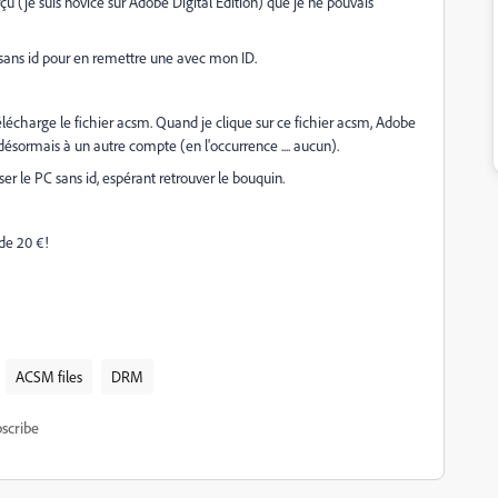
rçu (je suis novice sur Adobe Digital Edition) que je ne pouvais
on sans id pour en remettre une avec mon ID.
télécharge le fichier acsm. Quand je clique sur ce fichier acsm, Adobe
 désormais à un autre compte (en l'occurrence .... aucun).
iser le PC sans id, espérant retrouver le bouquin.
de 20 €!
ACSM files
DRM
scribe