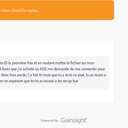
s been closed for replies.
sans ID la premiere fois et en voulant mettre le fichier sur mon
i 4 livres que j'ai acheté où ADE me demande de me connecter pour
D donc livre perdu. Ca fait 10 mois que tu a écris ce post, tu as reussi a
rer en espérant que toi tu as reussis a les recup bye