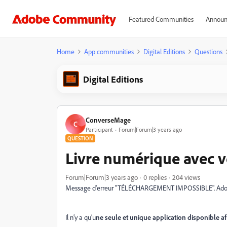
Featured Communities
Announ
Home
App communities
Digital Editions
Questions
Digital Editions
ConverseMage
C
Participant
Forum|Forum|3 years ago
QUESTION
Livre numérique avec 
Forum|Forum|3 years ago
0 replies
204 views
Message d'erreur "TÉLÉCHARGEMENT IMPOSSIBLE". Adobe dig
Il n’y a qu’u
ne seule et unique application disponible af