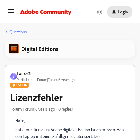
Login
Questions
Digital Editions
L4uraGi
L
Participant
Forum|Forum|6 years ago
QUESTION
Lizenzfehler
Forum|Forum|6 years ago
0 replies
Hallo,
hatte mir für die uni Adobe digitales Edition laden müssen. Hab
den Laptop mit einer zufälligen id autorisiert. Die