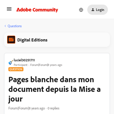
Login
Questions
Digital Editions
luciel30251711
Participant
Forum|Forum|8 years ago
QUESTION
Pages blanche dans mon
document depuis la Mise a
jour
Forum|Forum|8 years ago
0 replies