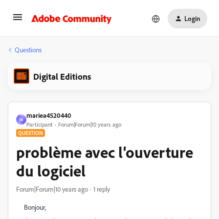
Login
Questions
Digital Editions
mariea4520440
M
Participant
Forum|Forum|10 years ago
QUESTION
problème avec l'ouverture
du logiciel
Forum|Forum|10 years ago
1 reply
Bonjour,