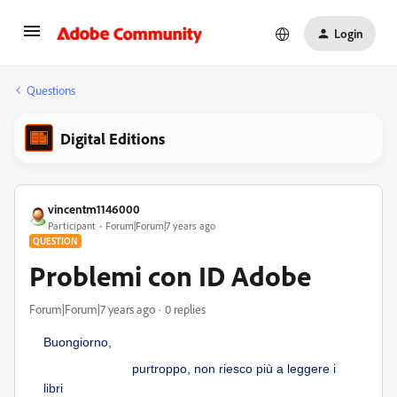
Login
Questions
Digital Editions
vincentm1146000
Participant
Forum|Forum|7 years ago
QUESTION
Problemi con ID Adobe
Forum|Forum|7 years ago
0 replies
Buongiorno,
purtroppo, non riesco più a leggere i
libri