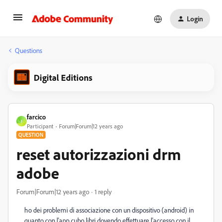
Login
Questions
Digital Editions
farcico
F
Participant
Forum|Forum|12 years ago
QUESTION
reset autorizzazioni drm
adobe
Forum|Forum|12 years ago
1 reply
ho dei problemi di associazione con un dispositivo (android) in
quanto con l'app cubo libri dovendo effettuare l'accesso con il