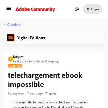
Login
Questions
Digital Editions
briquet
B
Participant
Forum|Forum|11 years ago
QUESTION
telechargement ebook
impossible
Forum|Forum|11 years ago
7 replies
En voulant télécharger un ebook acheté sur fnac.com, un
message émanant de Adobe Digital Edition 3.0 me dit :