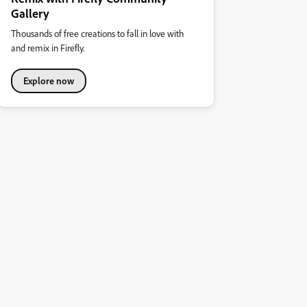
Gallery
Thousands of free creations to fall in love with
and remix in Firefly.
Explore now