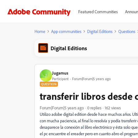
Featured Communities
Announ
Home
App communities
Digital Editions
Questions
Digital Editions
Jugamus
J
Participant
Forum|Forum|5 years ago
QUESTION
transferir libros desde d
Forum|Forum|5 years ago
0 replies
162 views
Utilizo adobe digital edition desde hace muchos años. 
con mucha paciencia, al final lo resolvía y podía transfe
desaparece la conexión al libro electrónico y ésta solo qu
el pc encuentre el ereader pero en cuanto abro el program