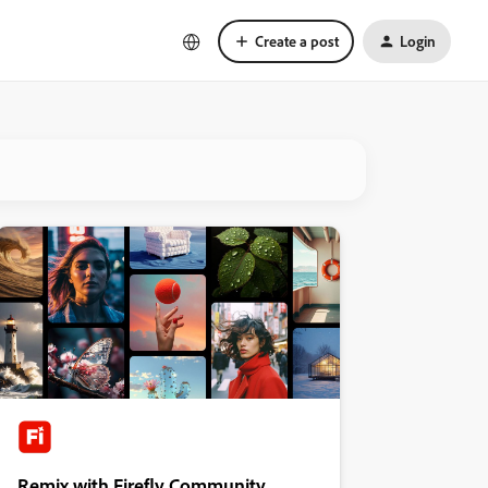
Create a post
Login
Remix with Firefly Community