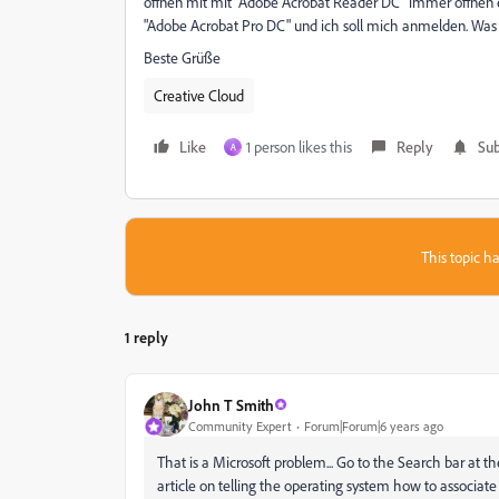
öffnen mit mit "Adobe Acrobat Reader DC" immer öffnen ein
"Adobe Acrobat Pro DC" und ich soll mich anmelden. Was l
Beste Grüße
Creative Cloud
Like
1 person likes this
Reply
Sub
A
This topic ha
1 reply
John T Smith
Community Expert
Forum|Forum|6 years ago
That is a Microsoft problem... Go to the Search bar at th
article on telling the operating system how to associate