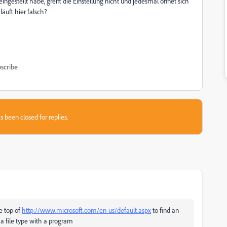
gestellt habe, greift die Einstellung nicht und jedesmal öffnet sich
äuft hier falsch?
scribe
s been closed for replies.
e top of
http://www.microsoft.com/en-us/default.aspx
to find an
 a file type with a program