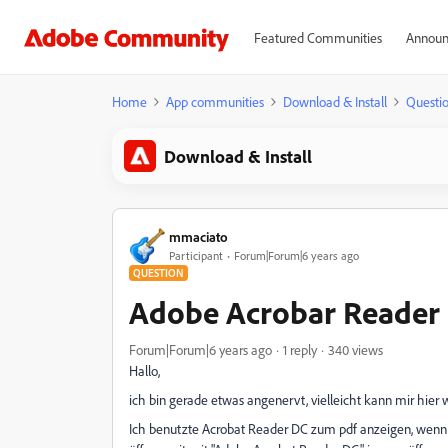
Featured Communities
Announ
Home
App communities
Download & Install
Questi
Download & Install
mmaciato
Participant
Forum|Forum|6 years ago
QUESTION
Adobe Acrobar Reader
Forum|Forum|6 years ago
1 reply
340 views
Hallo,
ich bin gerade etwas angenervt, vielleicht kann mir hier 
Ich benutzte Acrobat Reader DC zum pdf anzeigen, wenn 