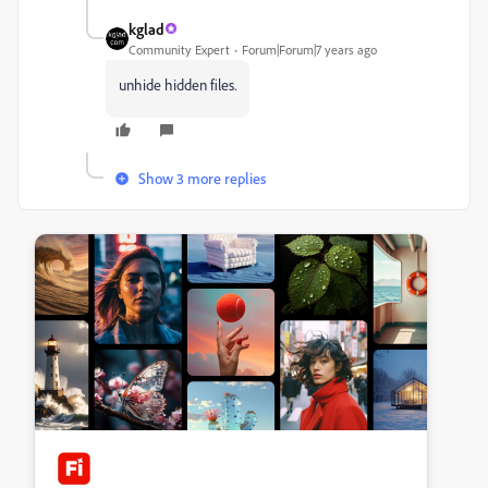
kglad
Community Expert
Forum|Forum|7 years ago
unhide hidden files.
Show 3 more replies