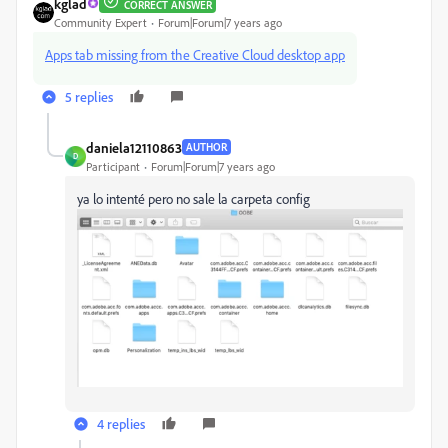
kglad
CORRECT ANSWER
Community Expert
Forum|Forum|7 years ago
Apps tab missing from the Creative Cloud desktop app
5 replies
daniela12110863
AUTHOR
D
Participant
Forum|Forum|7 years ago
ya lo intenté pero no sale la carpeta config
4 replies