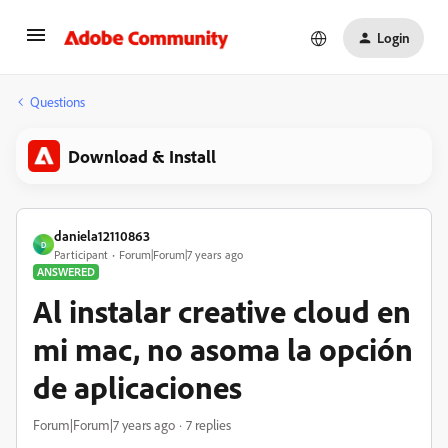
Login
Questions
Download & Install
daniela12110863
D
Participant
Forum|Forum|7 years ago
ANSWERED
Al instalar creative cloud en
mi mac, no asoma la opción
de aplicaciones
Forum|Forum|7 years ago
7 replies