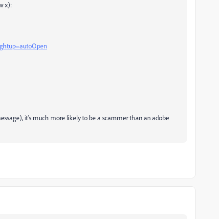
w x):
?rghtup=autoOpen
e message), it's much more likely to be a scammer than an adobe