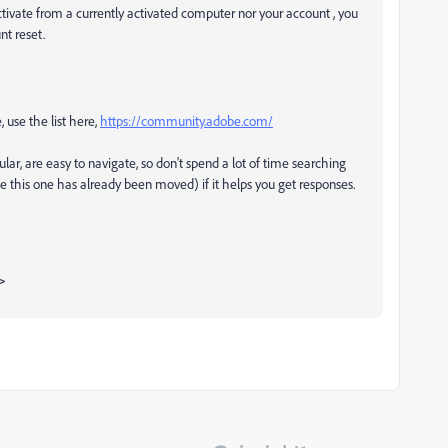
activate from a currently activated computer nor your account , you
nt reset.
, use the list here,
https://community.adobe.com/
ular, are easy to navigate, so don't spend a lot of time searching
ke this one has already been moved) if it helps you get responses.
>