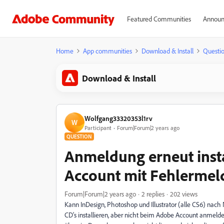
Featured Communities
Announ
Home
App communities
Download & Install
Questi
Download & Install
Wolfgang33320353l1rv
W
Participant
Forum|Forum|2 years ago
QUESTION
Anmeldung erneut insta
Account mit Fehlerme
Forum|Forum|2 years ago
2 replies
202 views
Kann InDesign, Photoshop und Illustrator (alle CS6) nac
CD's installieren, aber nicht beim Adobe Account anmel