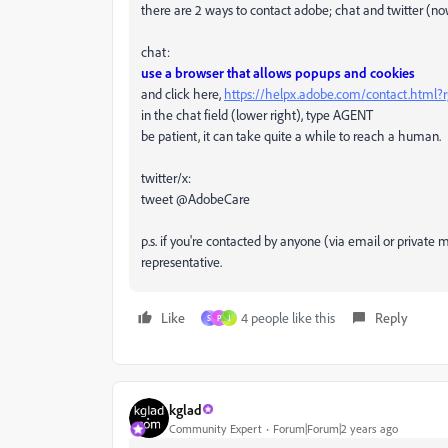
there are 2 ways to contact adobe; chat and twitter (no
chat:
use a browser that allows popups and cookies
and click here,
https://helpx.adobe.com/contact.html
in the chat field (lower right), type AGENT
be patient, it can take quite a while to reach a human.
twitter/x:
tweet @AdobeCare
p.s. if you're contacted by anyone (via email or privat
representative.
Like
4 people like this
Reply
S
P
J
kglad
Community Expert
Forum|Forum|2 years ago