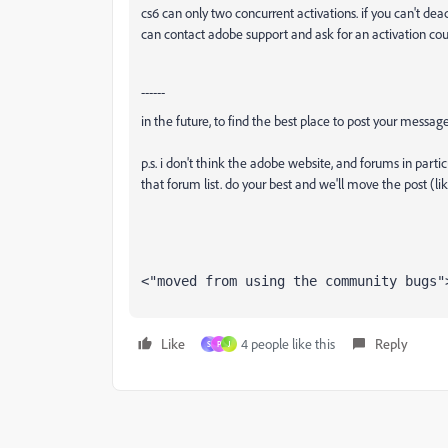
cs6 can only two concurrent activations. if you can't de
can contact adobe support and ask for an activation cou
------
in the future, to find the best place to post your message
p.s. i don't think the adobe website, and forums in partic
that forum list. do your best and we'll move the post (li
<"moved from using the community bugs"
Like
4 people like this
Reply
S
P
J