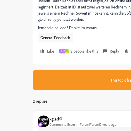
überein. Daran kann es aber nicht liegen, da ich online a
registriert. Derzeit ist ID ist auf zwei weiteren Rechnern in
jeweils einem Rechner. Soweit mir bekannt, kann die Soft
gleichzeitig genutzt werden.
Jemand eine Idee? Danke im voraus!
General Feedback
Like
3 people like this
Reply
S
P
J
This topic ha
2 replies
kglad
Community Expert
Forum|Forum|2 years ago