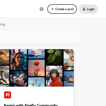
Create a post
Login
dung
Remix with Firefly Community