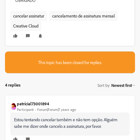
OBRIGADO
cancelar assinatur
cancelamento de assinatura mensal
Creative Cloud
This topic has been closed for replies.
4 replies
Sort by
:
Newest first
patrícial73001894
Participant
Forum|Forum|7 years ago
Estou tentando cancelar também e não tem opção. Alguém
sabe me dizer onde cancelo a assinatura, por favor.