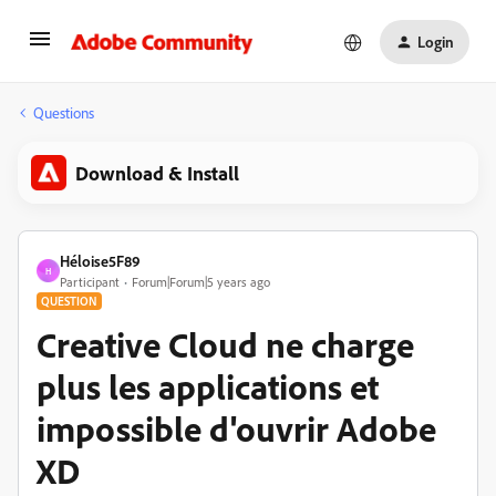
Login
Questions
Download & Install
Héloise5F89
H
Participant
Forum|Forum|5 years ago
QUESTION
Creative Cloud ne charge
plus les applications et
impossible d'ouvrir Adobe
XD