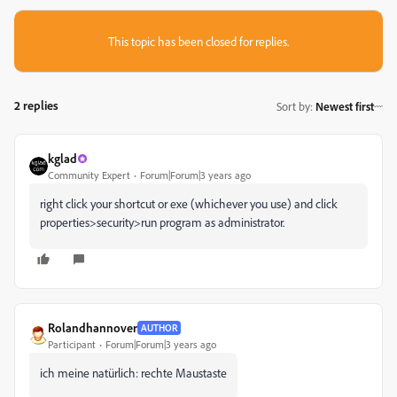
This topic has been closed for replies.
2 replies
Sort by
:
Newest first
kglad
Community Expert
Forum|Forum|3 years ago
right click your shortcut or exe (whichever you use) and click
properties>security>run program as administrator.
Rolandhannover
AUTHOR
Participant
Forum|Forum|3 years ago
ich meine natürlich: rechte Maustaste