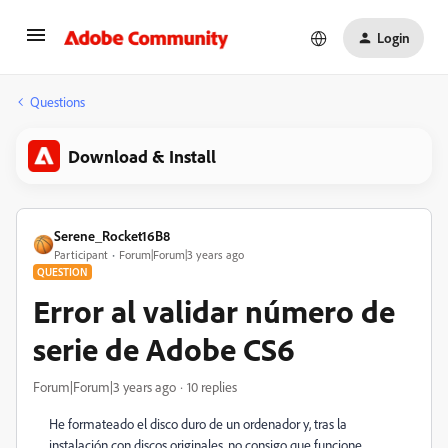
Login
Questions
Download & Install
Serene_Rocket16B8
Participant
Forum|Forum|3 years ago
QUESTION
Error al validar número de
serie de Adobe CS6
Forum|Forum|3 years ago
10 replies
He formateado el disco duro de un ordenador y, tras la
instalación con discos originales, no consigo que funcione