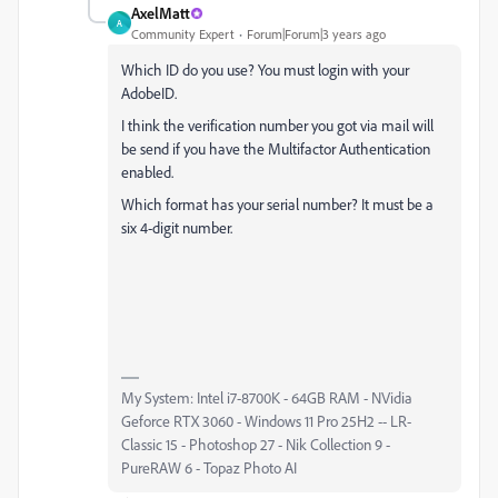
AxelMatt
A
Community Expert
Forum|Forum|3 years ago
Which ID do you use? You must login with your
AdobeID.
I think the verification number you got via mail will
be send if you have the Multifactor Authentication
enabled.
Which format has your serial number? It must be a
six 4-digit number.
My System: Intel i7-8700K - 64GB RAM - NVidia
Geforce RTX 3060 - Windows 11 Pro 25H2 -- LR-
Classic 15 - Photoshop 27 - Nik Collection 9 -
PureRAW 6 - Topaz Photo AI