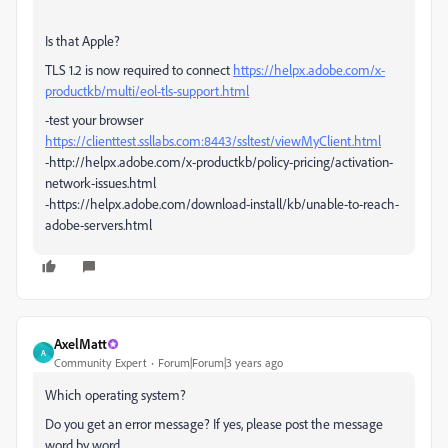
Is that Apple?
TLS 1.2 is now required to connect
https://helpx.adobe.com/x-
productkb/multi/eol-tls-support.html
-test your browser
https://clienttest.ssllabs.com:8443/ssltest/viewMyClient.html
-http://helpx.adobe.com/x-productkb/policy-pricing/activation-
network-issues.html
-https://helpx.adobe.com/download-install/kb/unable-to-reach-
adobe-servers.html
AxelMatt
A
Community Expert
Forum|Forum|3 years ago
Which operating system?
Do you get an error message? If yes, please post the message
word by word.