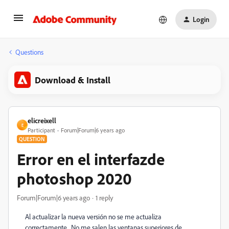
Login
Questions
Download & Install
elicreixell
E
Participant
Forum|Forum|6 years ago
QUESTION
Error en el interfazde
photoshop 2020
Forum|Forum|6 years ago
1 reply
Al actualizar la nueva versión no se me actualiza
correctamente . No me salen las ventanas superiores de