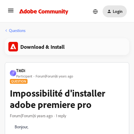
Login
Questions
Download & Install
TitiDi
T
Participant
Forum|Forum|6 years ago
QUESTION
Impossibilité d'installer
adobe premiere pro
Forum|Forum|6 years ago
1 reply
Bonjour,