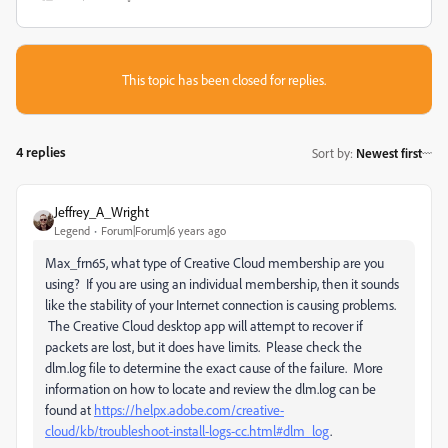
This topic has been closed for replies.
4 replies
Sort by
:
Newest first
Jeffrey_A_Wright
Legend
Forum|Forum|6 years ago
Max_frn65, what type of Creative Cloud membership are you
using? If you are using an individual membership, then it sounds
like the stability of your Internet connection is causing problems.
The Creative Cloud desktop app will attempt to recover if
packets are lost, but it does have limits. Please check the
dlm.log file to determine the exact cause of the failure. More
information on how to locate and review the dlm.log can be
found at
https://helpx.adobe.com/creative-
cloud/kb/troubleshoot-install-logs-cc.html#dlm_log
.