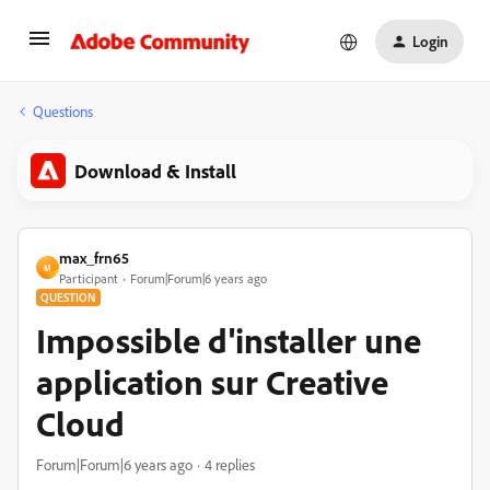
Login
Questions
Download & Install
max_frn65
M
Participant
Forum|Forum|6 years ago
QUESTION
Impossible d'installer une
application sur Creative
Cloud
Forum|Forum|6 years ago
4 replies