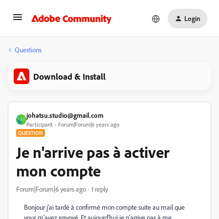
Login
Questions
Download & Install
johatsu.studio@gmail.com
J
Participant
Forum|Forum|6 years ago
QUESTION
Je n'arrive pas à activer
mon compte
Forum|Forum|6 years ago
1 reply
Bonjour j'ai tardé à confirmé mon compte suite au mail que
vous m'avez envoyé. Et aujourd'hui je n'arrive pas à me