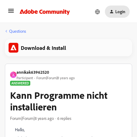
Login
Questions
Download & Install
annikak63962520
A
Participant
Forum|Forum|8 years ago
ANSWERED
Kann Programme nicht
installieren
Forum|Forum|8 years ago
6 replies
Hallo,