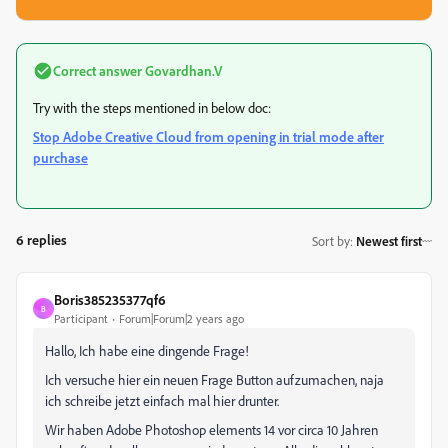
Correct answer
Govardhan.V
Try with the steps mentioned in below doc:
Stop Adobe Creative Cloud from opening in trial mode after
purchase
6 replies
Sort by
:
Newest first
Boris385235377qf6
B
Participant
Forum|Forum|2 years ago
Hallo, Ich habe eine dingende Frage!
Ich versuche hier ein neuen Frage Button aufzumachen, naja
ich schreibe jetzt einfach mal hier drunter.
Wir haben Adobe Photoshop elements 14 vor circa 10 Jahren