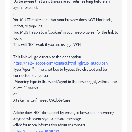
Do be aware that wait times are sometimes long before an
agent responds
.
You MUST make sure that your browser does NOT block ads,
scripts, or pop-ups
You MUST also allow 'cookies' in your web browser for the link to
work
This will NOT work if you are using a VPN
.
This link will go directly to the chat option
https://helpx.adobe.com/contact.html?rghtup=autoOpen
Type "Agent" in the chat box to bypass the chatbot and be
connected to a person
-Meaning type in the word Agent in the lower right, without the
quote " " marks
or
X (aka Twitter) tweet @AdobeCare
.
Adobe does NOT do support by email, so beware of answering
anyone who sends you a private message
-click for more information about scammers
https://tinyurl.com/10791730