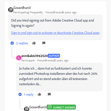
Govardhan.V
Participating Frequently
Forum|Forum|8 years ago
Did you tried signing out from Adobe Creative Cloud app and
Signing In again?
Sign in and sign out to activate or deactivate Creative Cloud apps
2 replies
annikak63962520
AUTHOR
A
Participant
Forum|Forum|8 years ago
Ja habe ich ... dann hat es funktioniert und ich konnte
zumindest Photoshop installieren aber des hat nach 26%
aufgehört und es stand wieder über all testversion
runterladen da...
1 reply
Govardhan.V
CORRECT ANSWER