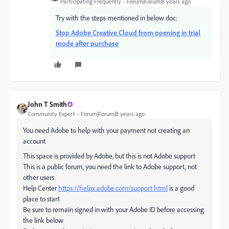
Participating Frequently
Forum|Forum|8 years ago
Try with the steps mentioned in below doc:
Stop Adobe Creative Cloud from opening in trial
mode after purchase
John T Smith
Community Expert
Forum|Forum|8 years ago
You need Adobe to help with your payment not creating an
account
This space is provided by Adobe, but this is not Adobe support
This is a public forum, you need the link to Adobe support, not
other users
Help Center
https://helpx.adobe.com/support.html
is a good
place to start
Be sure to remain signed in with your Adobe ID before accessing
the link below