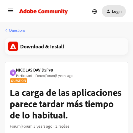
Login
Questions
Download & Install
NICOLAS DAVID5F98
N
Participant
Forum|Forum|5 years ago
QUESTION
La carga de las aplicaciones
parece tardar más tiempo
de lo habitual.
Forum|Forum|5 years ago
2 replies