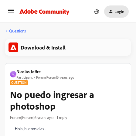
Login
Questions
Download & Install
Nicolás Joffre
N
Participant
Forum|Forum|6 years ago
QUESTION
No puedo ingresar a
photoshop
Forum|Forum|6 years ago
1 reply
Hola, buenos dias .