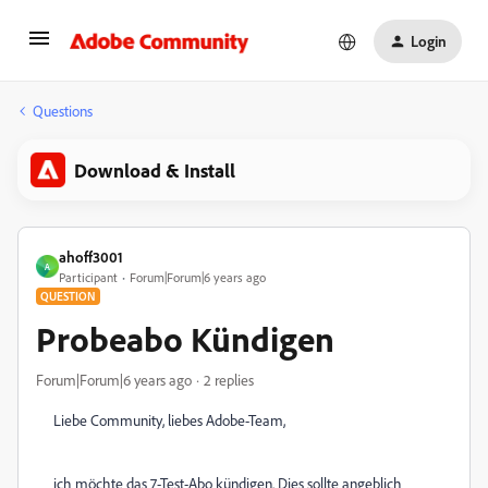
Login
Questions
Download & Install
ahoff3001
A
Participant
Forum|Forum|6 years ago
QUESTION
Probeabo Kündigen
Forum|Forum|6 years ago
2 replies
Liebe Community, liebes Adobe-Team,
ich möchte das 7-Test-Abo kündigen. Dies sollte angeblich