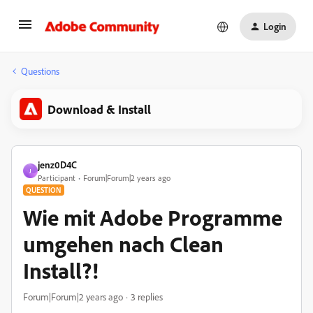
Login
Questions
Download & Install
jenz0D4C
J
Participant
Forum|Forum|2 years ago
QUESTION
Wie mit Adobe Programme
umgehen nach Clean
Install?!
Forum|Forum|2 years ago
3 replies