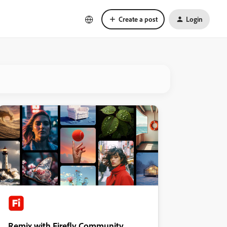
Create a post
Login
Remix with Firefly Community