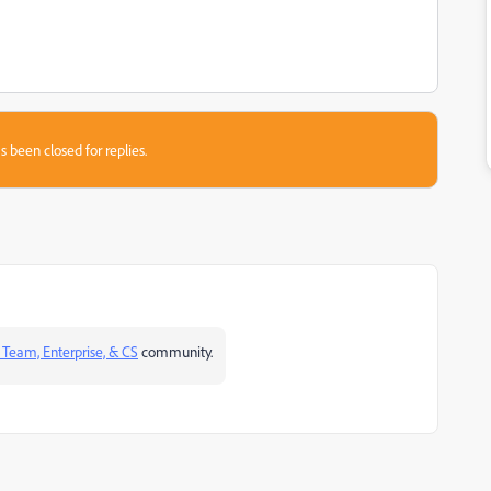
s been closed for replies.
 Team, Enterprise, & CS
​ community.