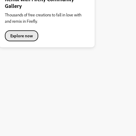
Gallery
Thousands of free creations to fall in love with
and remix in Firefly.
Explore now