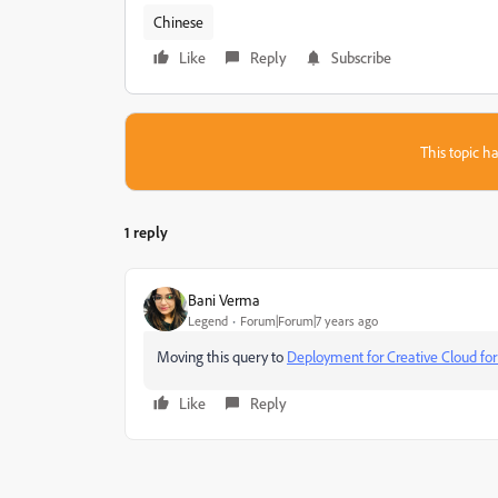
Chinese
Like
Reply
Subscribe
This topic ha
1 reply
Bani Verma
Legend
Forum|Forum|7 years ago
Moving this query to
Deployment for Creative Cloud for
Like
Reply