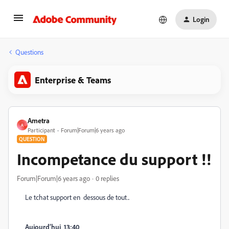
Login
Questions
Enterprise & Teams
Ametra
A
Participant
Forum|Forum|6 years ago
QUESTION
Incompetance du support !!
Forum|Forum|6 years ago
0 replies
Le tchat support en dessous de tout..
Aujourd’hui 13:40