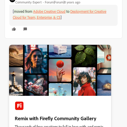
Community Expert
Forum|Forum|8 years ago
[
moved from
Adobe Creative Cloud
to
Deployment for Creative
]
Cloud for Team, Enterprise, & CS
Remix with Firefly Community Gallery
Thousands of free creations to fall in love with and remix