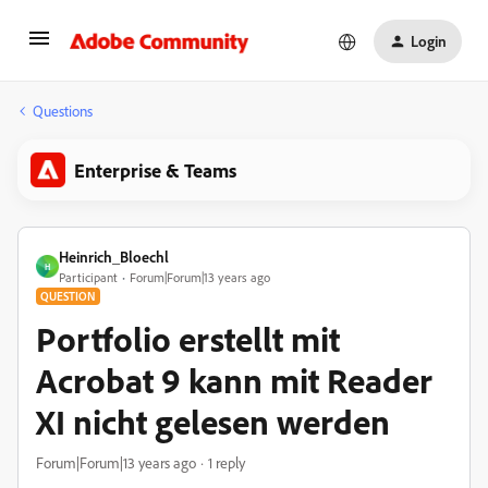
Login
Questions
Enterprise & Teams
Heinrich_Bloechl
H
Participant
Forum|Forum|13 years ago
QUESTION
Portfolio erstellt mit
Acrobat 9 kann mit Reader
XI nicht gelesen werden
Forum|Forum|13 years ago
1 reply