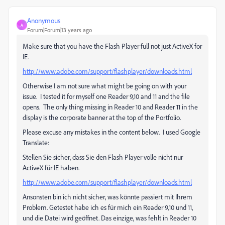
Anonymous
A
Forum|Forum|13 years ago
Make sure that you have the Flash Player full not just ActiveX for
IE.
http://www.adobe.com/support/flashplayer/downloads.html
Otherwise I am not sure what might be going on with your
issue. I tested it for myself one Reader 9,10 and 11 and the file
opens. The only thing missing in Reader 10 and Reader 11 in the
display is the corporate banner at the top of the Portfolio.
Please excuse any mistakes in the content below. I used Google
Translate:
Stellen Sie sicher, dass Sie den Flash Player volle nicht nur
ActiveX für IE haben.
http://www.adobe.com/support/flashplayer/downloads.html
Ansonsten bin ich nicht sicher, was könnte passiert mit Ihrem
Problem. Getestet habe ich es für mich ein Reader 9,10 und 11,
und die Datei wird geöffnet. Das einzige, was fehlt in Reader 10