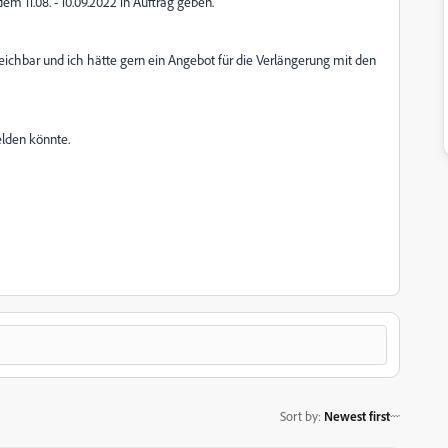
 11.08. - 10.09.2022 in Auftrag geben.
eichbar und ich hätte gern ein Angebot für die Verlängerung mit den
lden könnte.
Sort by
:
Newest first