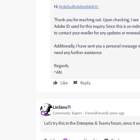
Hi
@defaultx4vbq164dy7r
,
Thank you for reaching out. Upon checking, I see
Adobe ID used for this inquiry. Since this is an ind
to contact your reseller for any updates or renewal
Additionally, I have sent you a personal message w
need any further assistance.
Regards,
^AN
Like
Reply
LinSims
Community Expert
Forum|Forum|3 years ago
Let's try this in the Enterprise & Teams forum, since it s