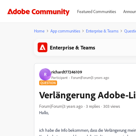
Featured Communities
Announ
Home
App communities
Enterprise & Teams
Questi
Enterprise & Teams
richardt77246109
R
Participant
Forum|Forum|3 years ago
QUESTION
Verlängerung Adobe-L
Forum|Forum|3 years ago
3 replies
303 views
Hallo,
ich habe die Info bekommen, dass die Verlängerung meine