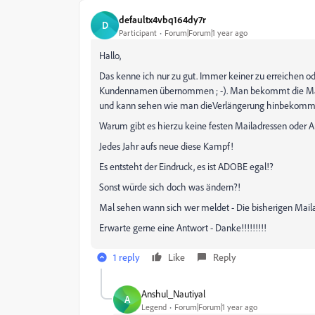
defaultx4vbq164dy7r
D
Participant
Forum|Forum|1 year ago
Hallo,
Das kenne ich nur zu gut. Immer keiner zu erreichen 
Kundennamen übernommen ; -). Man bekommt die Mails m
und kann sehen wie man dieVerlängerung hinbekomm
Warum gibt es hierzu keine festen Mailadressen oder 
Jedes Jahr aufs neue diese Kampf!
Es entsteht der Eindruck, es ist ADOBE egal!?
Sonst würde sich doch was ändern?!
Mal sehen wann sich wer meldet - Die bisherigen Mailad
Erwarte gerne eine Antwort - Danke!!!!!!!!!
1 reply
Like
Reply
Anshul_Nautiyal
A
Legend
Forum|Forum|1 year ago