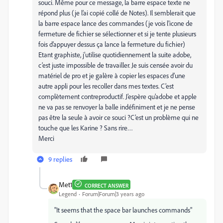
souci. Même pour ce message, la barre espace texte ne
répond plus (je l’ai copié collé de Notes). Il semblerait que
la barre espace lance des commandes (je vois l’icone de
fermeture de fichier se sélectionner et si je tente plusieurs
fois d’appuyer dessus ça lance la fermeture du fichier)
Etant graphiste, j’utilise quotidiennement la suite adobe,
c’est juste impossible de travailler. Je suis censée avoir du
matériel de pro et je galère à copier les espaces d’une
autre appli pour les recoller dans mes textes. C’est
complètement contreproductif. J’espère qu’adobe et apple
ne va pas se renvoyer la balle indéfiniment et je ne pense
pas être la seule à avoir ce souci ?C’est un problème qui ne
touche que les Karine ? Sans rire…
Merci
9 replies
Met1
CORRECT ANSWER
Legend
Forum|Forum|3 years ago
"It seems that the space bar launches commands"