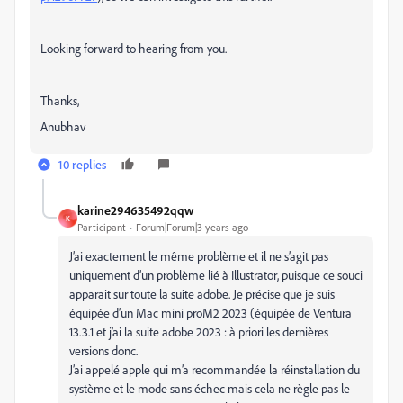
Looking forward to hearing from you.
Thanks,
Anubhav
10 replies
karine294635492qqw
K
Participant
Forum|Forum|3 years ago
J’ai exactement le même problème et il ne s’agit pas
uniquement d’un problème lié à Illustrator, puisque ce souci
apparait sur toute la suite adobe. Je précise que je suis
équipée d’un Mac mini proM2 2023 (équipée de Ventura
13.3.1 et j’ai la suite adobe 2023 : à priori les dernières
versions donc.
J’ai appelé apple qui m’a recommandée la réinstallation du
système et le mode sans échec mais cela ne règle pas le