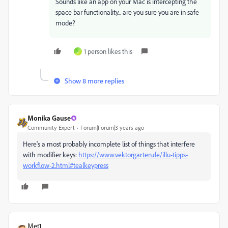
Sounds like an app on your Mac is intercepting the
space bar functionality... are you sure you are in safe
mode?
1 person likes this
J
Show 8 more replies
Monika Gause
Community Expert
Forum|Forum|3 years ago
Here's a most probably incomplete list of things that interfere
with modifier keys:
https://www.vektorgarten.de/illu-tipps-
workflow-2.html#tealkeypress
Met1