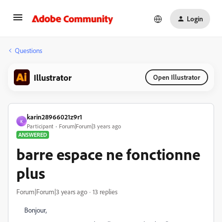
Login
Questions
Illustrator
Open Illustrator
karin28966021z9r1
K
Participant
Forum|Forum|3 years ago
ANSWERED
barre espace ne fonctionne
plus
Forum|Forum|3 years ago
13 replies
Bonjour,