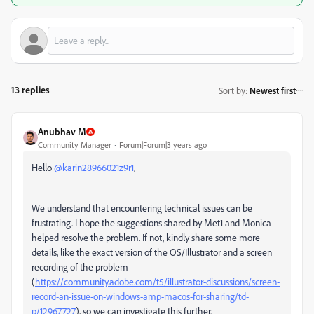
13 replies
Sort by
:
Newest first
Anubhav M
Community Manager
Forum|Forum|3 years ago
Hello
@karin28966021z9r1
,
We understand that encountering technical issues can be
frustrating. I hope the suggestions shared by Met1 and Monica
helped resolve the problem. If not, kindly share some more
details, like the exact version of the OS/Illustrator and a screen
recording of the problem
(
https://community.adobe.com/t5/illustrator-discussions/screen-
record-an-issue-on-windows-amp-macos-for-sharing/td-
p/12967727
), so we can investigate this further.