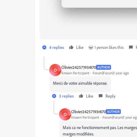
4 replies
Like
1 person likes this
Olivier24257193r870
AUTHOR
O
Known Participant
Forum|Forum|1 year ago
Merci de votre aimable réponse.
3 replies
Like
Reply
Olivier24257193r870
AUTHOR
O
Known Participant
Forum|Forum|1 year ag
Mais ca ne fonctionnement pas. Les marges 
marges modifiées.