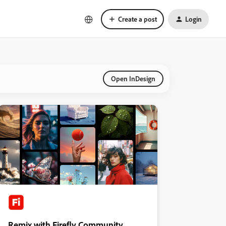
Create a post
Login
Open InDesign
Remix with Firefly Community