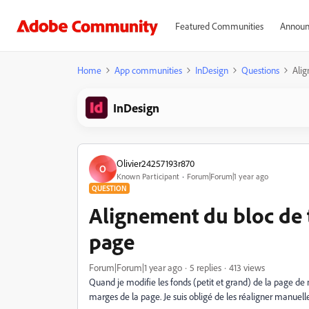
Featured Communities
Announ
Home
App communities
InDesign
Questions
Alig
InDesign
Olivier24257193r870
O
Known Participant
Forum|Forum|1 year ago
QUESTION
Alignement du bloc de 
page
Forum|Forum|1 year ago
5 replies
413 views
Quand je modifie les fonds (petit et grand) de la page de m
marges de la page. Je suis obligé de les réaligner manuel