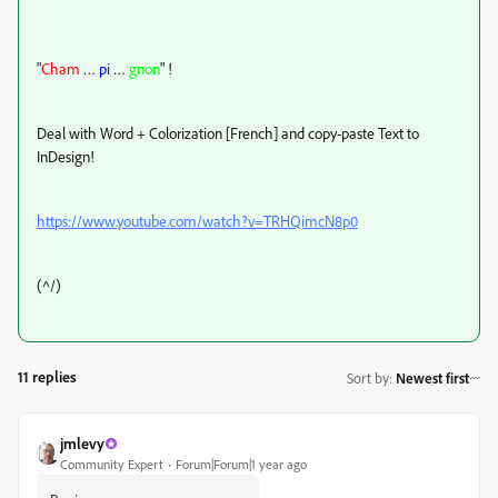
"
Cham
…
pi
…
gnon
" !
Deal with Word + Colorization [French] and copy-paste Text to
InDesign!
https://www.youtube.com/watch?v=TRHQimcN8p0
(^/)
11 replies
Sort by
:
Newest first
jmlevy
Community Expert
Forum|Forum|1 year ago