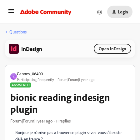
Login
Questions
InDesign
Open InDesign
Cannes_06400
C
Participating Frequently
Forum|Forum|1 year ago
ANSWERED
bionic reading indesign
plugin
Forum|Forum|1 year ago
11 replies
Bonjour je n'arrive pas à trouver ce plugin savez-vous s'il existe
déjà en france ?