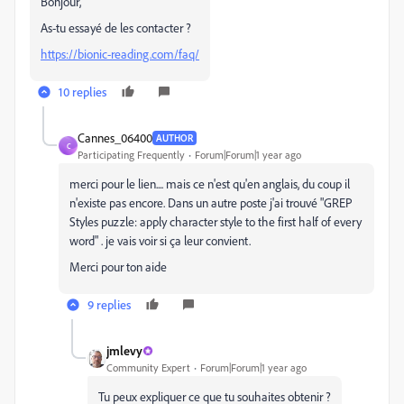
Bonjour,
As-tu essayé de les contacter ?
https://bionic-reading.com/faq/
10 replies
Cannes_06400
AUTHOR
C
Participating Frequently
Forum|Forum|1 year ago
merci pour le lien.... mais ce n'est qu'en anglais, du coup il
n'existe pas encore. Dans un autre poste j'ai trouvé "
GREP
Styles puzzle: apply character style to the first half of every
word" . je vais voir si ça leur convient.
Merci pour ton aide
9 replies
jmlevy
Community Expert
Forum|Forum|1 year ago
Tu peux expliquer ce que tu souhaites obtenir ?