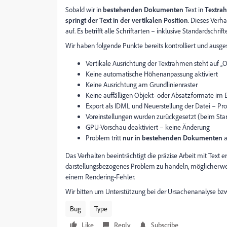
Sobald wir in
bestehenden Dokumenten
Text in
Textra
springt der Text in der vertikalen Position
. Dieses Verh
auf. Es betrifft alle Schriftarten – inklusive Standardschri
Wir haben folgende Punkte bereits kontrolliert und ausge
Vertikale Ausrichtung der Textrahmen steht auf „
Keine automatische Höhenanpassung aktiviert
Keine Ausrichtung am Grundlinienraster
Keine auffälligen Objekt- oder Absatzformate im 
Export als IDML und Neuerstellung der Datei – Pr
Voreinstellungen wurden zurückgesetzt (beim Sta
GPU-Vorschau deaktiviert – keine Änderung
Problem tritt
nur in bestehenden Dokumenten
a
Das Verhalten beeinträchtigt die präzise Arbeit mit Text er
darstellungsbezogenes Problem zu handeln, möglicherw
einem Rendering-Fehler.
Wir bitten um Unterstützung bei der Ursachenanalyse bzw
Bug
Type
Like
Reply
Subscribe