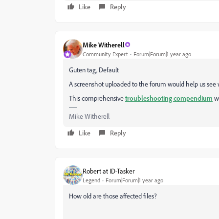
Like
Reply
Mike Witherell
Community Expert
Forum|Forum|1 year ago
Guten tag, Default
A screenshot uploaded to the forum would help us see 
This comprehensive
troubleshooting compendium
w
Mike Witherell
Like
Reply
Robert at ID-Tasker
Legend
Forum|Forum|1 year ago
How old are those affected files?