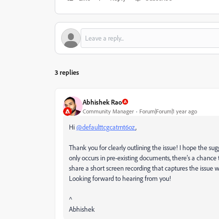
3 replies
Abhishek Rao
Community Manager
Forum|Forum|1 year ago
Hi
@defaulttcgcatrnt6oz
,
Thank you for clearly outlining the issue! I hope the s
only occurs in pre-existing documents, there’s a chance t
share a short screen recording that captures the issue wh
Looking forward to hearing from you!
^
Abhishek