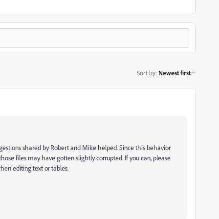
Sort by
:
Newest first
uggestions shared by Robert and Mike helped. Since this behavior
hose files may have gotten slightly corrupted. If you can, please
en editing text or tables.