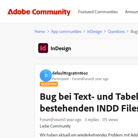
Featured Communities
Announ
Home
App communities
InDesign
Questions
Bug 
InDesign
defaulttcgcatrnt6oz
D
Participant
Forum|Forum|1 year ago
QUESTION
Bug bei Text- und Tabe
bestehenden INDD File
Forum|Forum|1 year ago
3 replies
175 views
Liebe Community
Wir haben aktuell ein wiederkehrendes Problem mit Ado