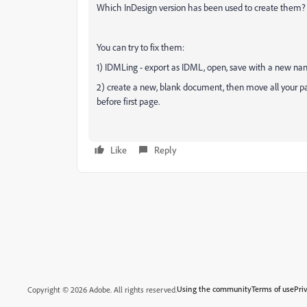
Which InDesign version has been used to create them
You can try to fix them:
1) IDMLing - export as IDML, open, save with a new name
2) create a new, blank document, then move all your p
before first page.
Like
Reply
Using the community
Terms of use
Pri
Copyright © 2026 Adobe. All rights reserved.