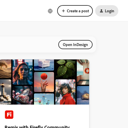
Create a post
Login
Open InDesign
Remix with Firefly Community