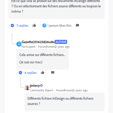
Est-ce que cela se produit sur des documents InDesign différents
? Ou en sélectionnant des fichiers source différents ou toujours le
même ?
7 replies
1 person likes this
G
Gazette251625826u8o
AUTHOR
G
Participant
Forum|Forum|2 years ago
Cela arrive sur différents fichiers...
(Je suis sur mac)
6 replies
jmlevy
Community Expert
Forum|Forum|2 years ago
Différents fichiers InDesign ou différents fichiers
sources ?