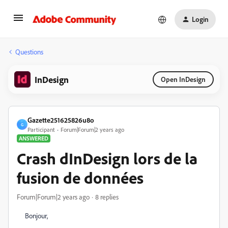
Login
Questions
InDesign
Open InDesign
Gazette251625826u8o
G
Participant
Forum|Forum|2 years ago
ANSWERED
Crash dInDesign lors de la
fusion de données
Forum|Forum|2 years ago
8 replies
Bonjour,