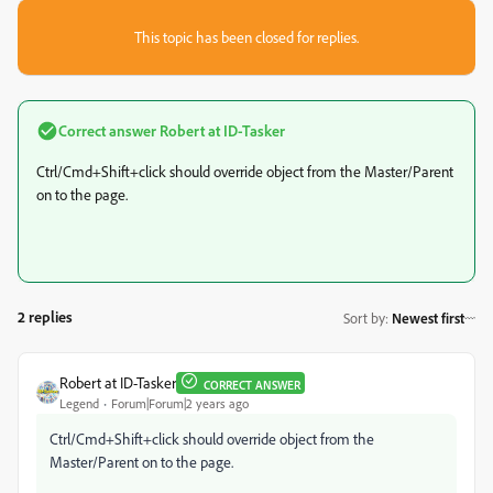
This topic has been closed for replies.
Correct answer
Robert at ID-Tasker
Ctrl/Cmd+Shift+click should override object from the Master/Parent
on to the page.
2 replies
Sort by
:
Newest first
Robert at ID-Tasker
CORRECT ANSWER
Legend
Forum|Forum|2 years ago
Ctrl/Cmd+Shift+click should override object from the
Master/Parent on to the page.