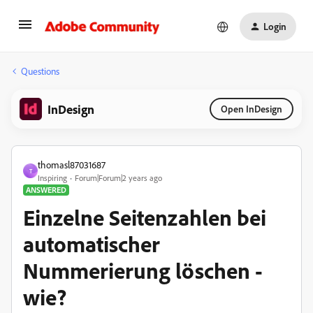
Login
Questions
InDesign
Open InDesign
thomasl87031687
T
Inspiring
Forum|Forum|2 years ago
ANSWERED
Einzelne Seitenzahlen bei
automatischer
Nummerierung löschen -
wie?