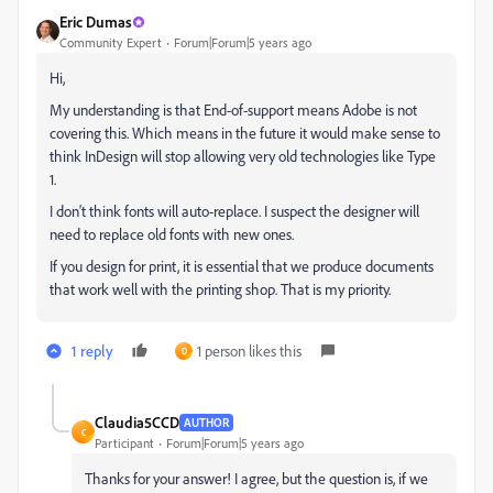
Eric Dumas
Community Expert
Forum|Forum|5 years ago
Hi,
My understanding is that End-of-support means Adobe is not
covering this. Which means in the future it would make sense to
think InDesign will stop allowing very old technologies like Type
1.
I don't think fonts will auto-replace. I suspect the designer will
need to replace old fonts with new ones.
If you design for print, it is essential that we produce documents
that work well with the printing shop. That is my priority.
1 reply
1 person likes this
D
Claudia5CCD
AUTHOR
C
Participant
Forum|Forum|5 years ago
Thanks for your answer! I agree, but the question is, if we