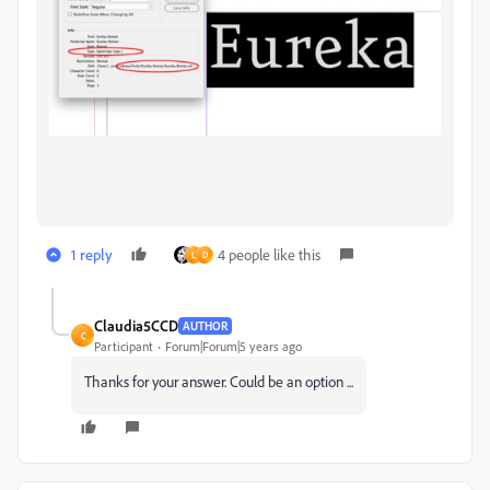
1 reply
4 people like this
L
D
Claudia5CCD
AUTHOR
C
Participant
Forum|Forum|5 years ago
Thanks for your answer. Could be an option ...