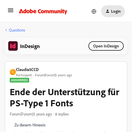
Login
Questions
InDesign
Open InDesign
Claudia5CCD
C
Participant
Forum|Forum|5 years ago
ANSWERED
Ende der Unterstützung für
PS-Type 1 Fonts
Forum|Forum|5 years ago
8 replies
Zu diesem Hinweis